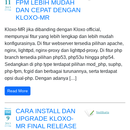
11
FPM LEBIH MUDAH
2013
DAN CEPAT DENGAN
KLOXO-MR
Kloxo-MR jika dibanding dengan Kloxo official,
mempunyai fitur yang lebih lengkap dan lebih mudah
konfigurasinya. Di fitur webserver tersedia pilihan apache,
nginx, lighttpd, nginx-proxy dan lighttpd-proxy. Di fitur php
branch tersedia pilihan php53, php53u hingga php54.
Sedangkan di php type terdapat pilihan mod_php, suphp,
php-fpm, fcgid dan berbagai turunannya, serta terdapat
opsi dual-php. Dengan adanya […]
Read More
CARA INSTALL DAN
budiharta
Oct
9
UPGRADE KLOXO-
2013
MR FINAL RELEASE