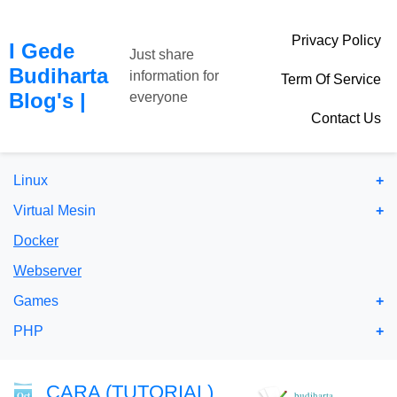
Privacy Policy
I Gede
Just share
Budiharta
information for
Term Of Service
Blog's
|
everyone
Contact Us
Linux
Virtual Mesin
Docker
Webserver
Games
PHP
CARA (TUTORIAL)
budiharta
Oct