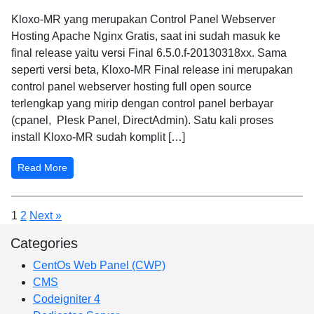
Kloxo-MR yang merupakan Control Panel Webserver
Hosting Apache Nginx Gratis, saat ini sudah masuk ke
final release yaitu versi Final 6.5.0.f-20130318xx. Sama
seperti versi beta, Kloxo-MR Final release ini merupakan
control panel webserver hosting full open source
terlengkap yang mirip dengan control panel berbayar
(cpanel, Plesk Panel, DirectAdmin). Satu kali proses
install Kloxo-MR sudah komplit […]
Read More
Posts
1
2
Next »
pagination
Categories
CentOs Web Panel (CWP)
CMS
Codeigniter 4