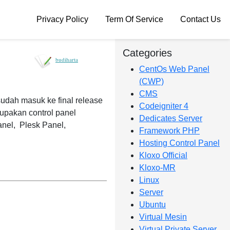
Privacy Policy
Term Of Service
Contact Us
Categories
budiharta
CentOs Web Panel
(CWP)
CMS
udah masuk ke final release
Codeigniter 4
rupakan control panel
Dedicates Server
anel, Plesk Panel,
Framework PHP
Hosting Control Panel
Kloxo Official
Kloxo-MR
Linux
Server
Ubuntu
Virtual Mesin
Virtual Private Server