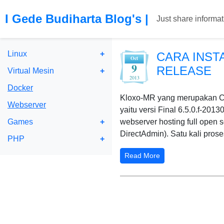
I Gede Budiharta Blog's
|
Just share informat
Linux
CARA INST
Oct
9
RELEASE
Virtual Mesin
2013
Docker
Kloxo-MR yang merupakan Con
Webserver
yaitu versi Final 6.5.0.f-201
Games
webserver hosting full open 
DirectAdmin). Satu kali pros
PHP
Read More