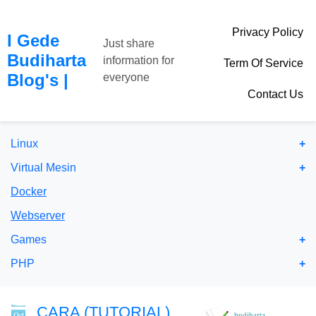
Privacy Policy
I Gede
Just share
Budiharta
information for
Term Of Service
Blog's
|
everyone
Contact Us
Linux
Virtual Mesin
Docker
Webserver
Games
PHP
CARA (TUTORIAL)
budiharta
Oct