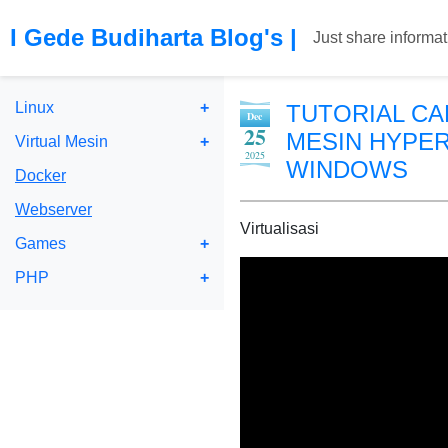
I Gede Budiharta Blog's
|
Just share informat
Linux
TUTORIAL CA
Dec
25
MESIN HYPER
Virtual Mesin
2025
WINDOWS
Docker
Webserver
Virtualisasi
Games
PHP