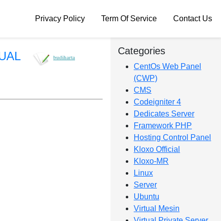
Privacy Policy
Term Of Service
Contact Us
Categories
UAL
budiharta
CentOs Web Panel
(CWP)
CMS
Codeigniter 4
Dedicates Server
Framework PHP
Hosting Control Panel
Kloxo Official
Kloxo-MR
Linux
Server
Ubuntu
Virtual Mesin
Virtual Private Server